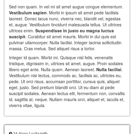
Sed non quam. In vel mi sit amet augue congue elementum.
Vestibulum sapien
. Morbi in ipsum sit amet pede facilisis
laoreet. Donec lacus nunc, viverra nec, blandit vel, egestas
et, augue. Vestibulum tincidunt malesuada tellus. Ut ultrices
ultrices enim.
Suspendisse in justo eu magna luctus
suscipit
. Curabitur sit amet mauris. Morbi in dui quis est
pulvinar ullamcorper. Nulla facilisi. Integer lacinia sollicitudin
massa. Cras metus. Sed aliquet risus a tortor.
Integer id quam. Morbi mi. Quisque nisl felis, venenatis
tristique, dignissim in, ultrices sit amet, augue. Proin sodales
libero eget ante. Nulla quam. Aenean laoreet.
Nulla facilisi
.
Vestibulum nisi lectus, commodo ac, facilisis ac, ultricies eu,
pede. Ut orci risus, accumsan porttitor, cursus quis, aliquet
eget, justo. Sed pretium blandit orci. Ut eu diam at pede
suscipit sodales. Aenean lectus elit, fermentum non, convallis
id, sagittis at, neque. Nullam mauris orci, aliquet et, iaculis et,
viverra vitae, ligula.
24 Hour Locksmith