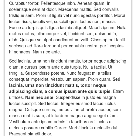
Curabitur tortor. Pellentesque nibh. Aenean quam. In
scelerisque sem at dolor. Maecenas mattis. Sed convallis
tristique sem. Proin ut ligula vel nunc egestas porttitor. Morbi
lectus risus, iaculis vel, suscipit quis, luctus non, massa.
Fusce ac turpis quis ligula lacinia aliquet. Mauris ipsum. Nulla
metus metus, ullamcorper vel, tincidunt sed, euismod in,
nibh. Quisque volutpat condimentum velit. Class aptent taciti
sociosqu ad litora torquent per conubia nostra, per inceptos
himenaeos. Nam nec ante.
Sed lacinia, urna non tincidunt mattis, tortor neque adipiscing
diam, a cursus ipsum ante quis turpis. Nulla facilisi. Ut
fringilla. Suspendisse potenti. Nunc feugiat mi a tellus
consequat imperdiet. Vestibulum sapien. Proin quam.
Sed
lacinia, urna non tincidunt mattis, tortor neque
adipiscing diam, a cursus ipsum ante quis turpis
. Etiam
ultrices.
Nam nec ante
. Suspendisse in justo eu magna
luctus suscipit. Sed lectus. Integer euismod lacus luctus
magna. Quisque cursus, metus vitae pharetra auctor, sem
massa mattis sem, at interdum magna augue eget diam.
Vestibulum ante ipsum primis in faucibus orci luctus et
ultrices posuere cubilia Curae; Morbi lacinia molestie dui.
Praesent blandit dolor.